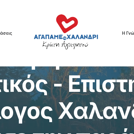
άσεις
Η Γν
September 10, 2024
•
1 Minute
ρική ομάδα τ
ικός - Επισ
ογος Χαλαν