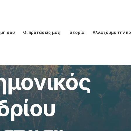
ώμη σου
Οι προτάσεις μας
Ιστορία
Αλλάζουμε την π
ου ΑΡΓΩ
τημονικός
δρίου