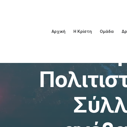
Αρχική
Η Κρίστη
Ομάδα
Δρ
Η θεατ
Πολιτιστ
Σύλλ