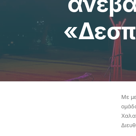
ανέβα
«Δεσπ
Με με
ομάδα
Χαλα
Διευθ