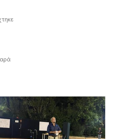
χτηκε
χαρά