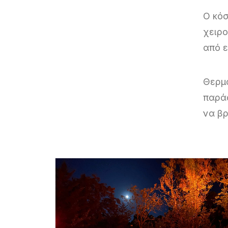
Ο κόσ
χειρο
από ε
Θερμ
παρά
να βρ