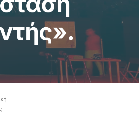
άσταση
ντής».
ική
ς