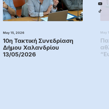
May 
May 15, 2026
Πα
10η Τακτική Συνεδρίαση
αθ
Δήμου Χαλανδρίου
“Ε
13/05/2026