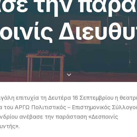
σε την παρ
οινίς Διευθυ
γάλη επιτυχία τη Δευτέρα 16 Σεπτεμβρίου η θεατρ
 του ΑΡΓΩ Πολιτιστικός – Επιστημονικός Σύλλογο
νδρίου ανέβασε την παράσταση «Δεσποινίς
υντής».