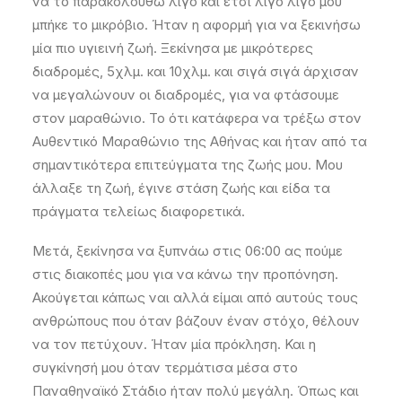
να το παρακολουθώ λίγο και έτσι λίγο λίγο μου
μπήκε το μικρόβιο. Ήταν η αφορμή για να ξεκινήσω
μία πιο υγιεινή ζωή. Ξεκίνησα με μικρότερες
διαδρομές, 5χλμ. και 10χλμ. και σιγά σιγά άρχισαν
να μεγαλώνουν οι διαδρομές, για να φτάσουμε
στον μαραθώνιο. Το ότι κατάφερα να τρέξω στον
Αυθεντικό Μαραθώνιο της Αθήνας και ήταν από τα
σημαντικότερα επιτεύγματα της ζωής μου. Μου
άλλαξε τη ζωή, έγινε στάση ζωής και είδα τα
πράγματα τελείως διαφορετικά.
Μετά, ξεκίνησα να ξυπνάω στις 06:00 ας πούμε
στις διακοπές μου για να κάνω την προπόνηση.
Ακούγεται κάπως ναι αλλά είμαι από αυτούς τους
ανθρώπους που όταν βάζουν έναν στόχο, θέλουν
να τον πετύχουν. Ήταν μία πρόκληση. Και η
συγκίνησή μου όταν τερμάτισα μέσα στο
Παναθηναϊκό Στάδιο ήταν πολύ μεγάλη. Όπως και