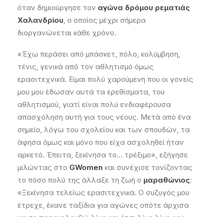
όταν δημιούργησε τον
αγώνα δρόμου ρεματιάς
Χαλανδρίου
, ο οποίος μέχρι σήμερα
διοργανώνεται κάθε χρόνο.
«Έχω περάσει από μπάσκετ, πόλο, κολύμβηση,
τένις, γενικά από τον αθλητισμό όμως
ερασιτεχνικά. Είμαι πολύ χαρούμενη που οι γονείς
μου μου έδωσαν αυτά τα ερεθίσματα, του
αθλητισμού, γιατί είναι πολύ ενδιαφέρουσα
απασχόληση αυτή για τους νέους. Μετά από ένα
σημείο, λόγω του σχολείου και των σπουδών, τα
άφησα όμως και μόνο που είχα ασχοληθεί ήταν
αρκετό. Έπειτα, ξεκίνησα το… τρέξιμο», εξήγησε
μιλώντας στο
GWomen
και συνέχισε τονίζοντας
το πόσο πολύ της άλλαξε τη ζωή ο
μαραθώνιος
:
«Ξεκίνησα τελείως ερασιτεχνικά. Ο συζυγός μου
έτρεχε, έκανε ταξίδια για αγώνες οπότε άρχισα