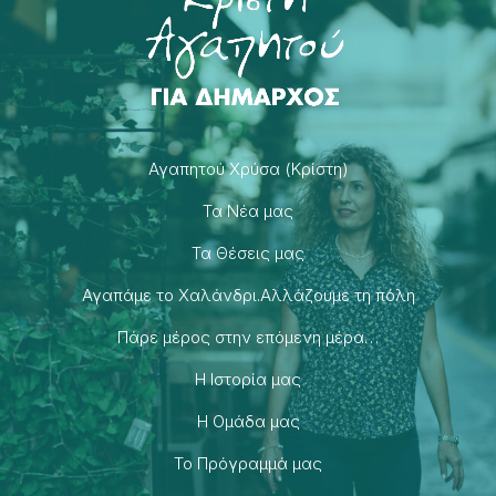
Αγαπητού Χρύσα (Κρίστη)
Τα Νέα μας
Τα Θέσεις μας
Αγαπάμε το Χαλάνδρι.Αλλάζουμε τη πόλη
Πάρε μέρος στην επόμενη μέρα…
H Ιστορία μας
H Ομάδα μας
Το Πρόγραμμά μας