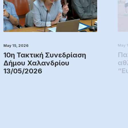
May 
May 15, 2026
Πα
10η Τακτική Συνεδρίαση
αθ
Δήμου Χαλανδρίου
“Ε
13/05/2026