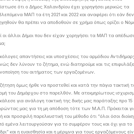
πίστωσε ότι ο Δήμος Χαλανδρίου έχει χορηγήσει μερικώς τα
λεπόμενα ΜΑΠ τα έτη 2021 και 2022 και αναφέρει ότι εάν δεν
ηγηθούν θα πρέπει να αποδοθούν σε χρήμα όπως ορίζει ο Νόμ
τί οι άλλοι Δήμοι που δεν είχαν χορηγήσει τα ΜΑΠ τα απέδωσ
μα;
ικόλογες απαντήσεις και υποσχέσεις του αρμόδιου Αντιδήμαρ
ώς δεν λύνουν το ζήτημα, ενώ διατηρούμε και τις επιφυλάξε
ανοποίηση του αιτήματος των εργαζομένων.
ζήτηση όμως ήρθε να προστεθεί και κατά την πάγια τακτική το
ομή του Δημάρχου στο παρελθόν. Με ατεκμηρίωτους ισχυρισ
κάλεσε για ανάλογη τακτική της δικής μας παράταξης προ 15 
ρώντας μας για τη μη απόδοση τότε των Μ.Α.Π. Πρόκειται γι
 και προσφιλή παρελκυστική του μέθοδο ότι “όλοι όσοι διοίκ
πό εμένα λειτουργούσαν για το συμφέρον τους και όχι για το
ρι” και η ευαισθησία και η μέριμνα για τους εργαζόμενους είν