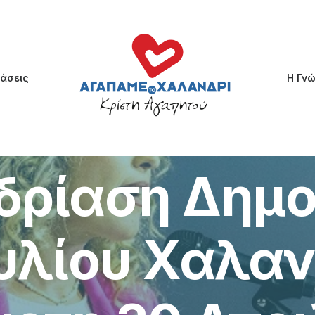
άσεις
Η Γν
May 7, 2025
•
3 Minutes
δρίαση Δημο
λίου Χαλαν