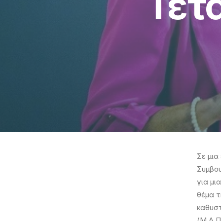
Τετ
Σε μια
Συμβου
για μι
θέμα τ
καθυσ
(Μ.Α.Π