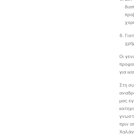
δια
προβ
χορ
Για
χρή
Οι γεν
προφαν
για ικ
Στη συ
αναδρ
μας εγ
κατηγο
γνωστή
πριν α
Χαλάνδ