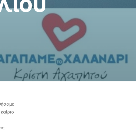
λίου
θήσαμε
καίριο
ας