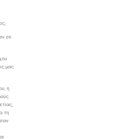
ος;
αν σε
χου
ις μας
υ, η
μούς
ετίας,
α τη
ησαν
αι