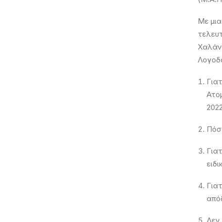
Με μια
τελευτ
Χαλάνδ
Λογοδ
Για
Ατο
2022
Πόσο
Για
ειδι
Γιατ
από
Δεν