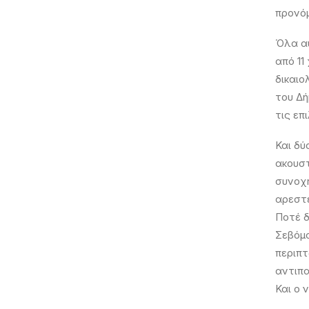
προνόμ
Όλα αυ
από 11
δικαιο
του Δή
τις επ
Και δύ
ακουστ
συνοχή
αρεστέ
Ποτέ δ
Σεβόμα
περιπτ
αντιπα
Και ο 