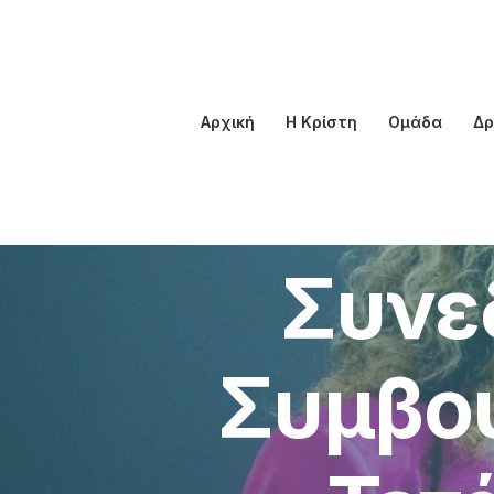
Αρχική
Η Κρίστη
Ομάδα
Δρ
Συνε
Συμβου