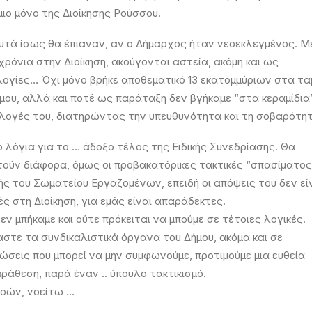
ιο μόνο της Διοίκησης Ρούσσου.
τά ίσως θα έπιαναν, αν ο Δήμαρχος ήταν νεοεκλεγμένος. Μ
 χρόνια στην Διοίκηση, ακούγονται αστεία, ακόμη και ως
λογίες… Όχι μόνο βρήκε αποθεματικό 13 εκατομμύριων στα τα
μου, αλλά και ποτέ ως παράταξη δεν βγήκαμε “στα κεραμίδια
ιλογές του, διατηρώντας την υπευθυνότητα και τη σοβαρότητ
ο λόγια για το … άδοξο τέλος της Ειδικής Συνεδρίασης. Θα
ούν διάφορα, όμως οι προβακατόρικες τακτικές “σπασίματος
ς του Σωματείου Εργαζομένων, επειδή οι απόψεις του δεν εί
ς στη Διοίκηση, για εμάς είναι απαράδεκτες.
εν μπήκαμε και ούτε πρόκειται να μπούμε σε τέτοιες λογικές.
στε τα συνδικαλιστικά όργανα του Δήμου, ακόμα και σε
ώσεις που μπορεί να μην συμφωνούμε, προτιμούμε μια ευθεία
ράθεση, παρά έναν .. ύπουλο τακτικισμό.
νοών, νοείτω …