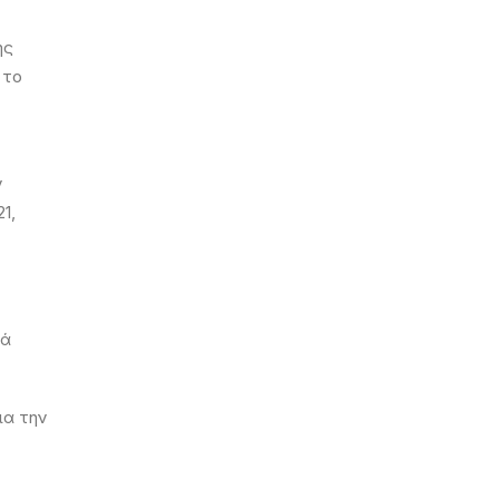
ης
 το
ν
1,
νά
ια την