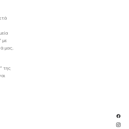
ετά
μεία
” με
ά μας.
” της
ναι