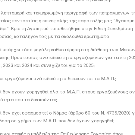
 λεπτομερή και τεκμηριωμένη περιγραφή των πεπραγμένων τ
αίας πενταετίας η επικεφαλής της παράταξής μας “Αγαπάμε
ρι”, Κρίστη Αγαπητού τοποθετήθηκε στην Ειδική Συνεδρίαση
οσίας, καταλήγοντας με τα ακόλουθα ερωτήματα:
τί υπάρχει τόσο μεγάλη καθυστέρηση στη διάθεση των Μέσω
μικής Προστασίας ανά ειδικότητα εργαζομένων για τα έτη 202
, 2023 και 2024 και συνεχίζεται για το 2025;
ι εργαζόμενοι ανά ειδικότητα δικαιούνται τα Μ.Α.Π.;
τί δεν έχουν χορηγηθεί όλα τα Μ.Α.Π. στους εργαζομένους α
κότητα που τα δικαιούνται;
ί δεν έχει εφαρμοστεί ο Νόμος (άρθρο 60 του Ν. 4735/2020) γ
δοση σε χρήμα των Μ.Α.Π. που δεν έχουν χορηγηθεί;
 είναι σαφής η υπόδειξη της Επιθεώρησης Εργασίας όπου