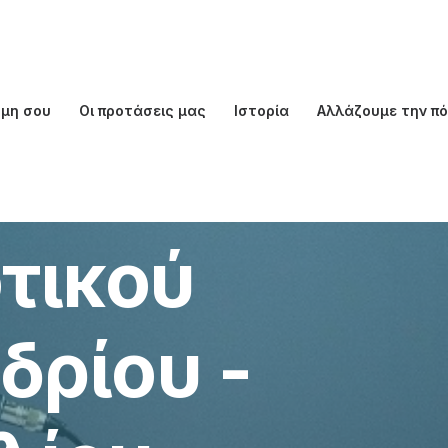
ώμη σου
Οι προτάσεις μας
Ιστορία
Αλλάζουμε την π
τικού
δρίου -