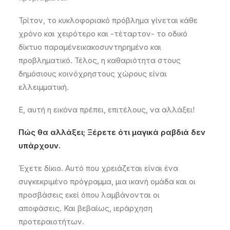
Τρίτον,
το κυκλοφοριακό πρόβλημα γίνεται κάθε
χρόνο και χειρότερο
και -τέταρτον- τ
ο οδικό
δίκτυο
παραμένει
κακοσυντηρημένο
και
προβληματικό.
Τέλος,
η καθαριότητα στους
δημόσιους κοινόχρηστους χώρους είναι
ελλειμματική.
Ε, αυτή η εικόνα πρέπει, επιτέλους, να αλλάξει!
Πώς θα αλλάξει; Ξέρετε ότι μαγικά ραβδιά δεν
υπάρχουν.
Έχετε δίκιο.
Αυτό που χρειάζεται είναι
ένα
συγκεκριμένο πρόγραμμα, μια
ικανή
ομάδα και
οι
προσβάσεις
εκεί όπου λαμβάνονται οι
αποφάσεις.
Και
βεβαίως,
ιεράρχηση
προτεραιοτήτων
.