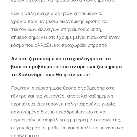
Εάν η
απλή διαχείριση ήταν ζητούμενο 10
χρόνια
πριν
, εν μέσω οικονομικής κρίσης και
τεκτονικών αλλαγών στη
ν
α
υτοδιοίκηση
,
σήμερα
σημαίνει ότι
έχουμε μείνει
πίσω
από έναν
κόσμο που αλλάζει
και
προχωρά
ει
μπροστά
.
Αν σας ζητούσαμε να σταχυολογήσετε τα
βασικά προβλήματα που αντιμετωπίζει σήμερα
το Χαλάνδρι, ποια θα ήταν αυτά;
Πρώτον,
η
εύρεση
μια
ς
θέση
ς
στάθμευσης στο
κέντρο και τις γειτονιές
,
αποτελεί καθημερινή
περιπέτεια.
Δεύτερον,
η
πόλη παραμένει χωρίς
οργανωμένο δίκτυο πεζοδρομίων ώστε να
περπατούν με ασφάλεια η μητέρα με το παιδί της,
οι γονείς μας,
οι μαθητές
και οι πολίτες με κινητικά
προβλήματα.