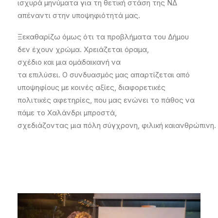
ισχυρά μηνύματα για
τη
θετική στάση της ΝΔ
απέναντι στην υποψηφιότητά
μας
.
Ξεκαθαρίζω όμως ότι
τα προβλήματα του Δήμου
δεν έχουν χρώμα
. Χρειάζεται όραμα,
σχέδιο
και
μια
ομάδα
ικανή
να
τα
επι
λύσει.
Ο
συνδυασμός μας απαρτίζεται από
υποψηφίους με
κοινές αξίες,
διαφορετικές
πολιτικές αφετηρίες
,
που μας ενώνει το πάθος να
πάμε
το Χαλάνδρι
μπροστά
,
σχεδιάζοντας
μια
πόλη
σύγχρονη,
φιλική
και
ανθρώπινη.