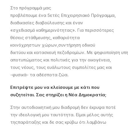
Στο πρόγραμμά μας
προβλέπουμε
ένα
5ετές
Επιχειρησιακό Πρόγραμ
μα,
δ
ιαδικασίες
διαβούλευσης
και
έναν
«σχεδιασμό
καθημερινότητα
ς
»
. Για
π
ερισσότερες
θέσεις στάθμευσης,
καθαριότητα
κοινόχρηστ
ων
χώρ
ων
,
συντήρηση
οδικού
δικτύου
και
κατασκευή
πεζοδρομίων
.
Με
ψηφιοποίηση
υπη
αποτυπώματος και πολιτικές για την οικογένεια,
τους νέους, τους ευάλωτους συμπολίτες μας και
-φυσικά- τα αδέσποτα ζώα.
Επιτρέψτε μου να κλείσουμε με κάτι που
συζητείται
.
Σας στηρίζει η Νέα Δημοκρατία;
Στην
αυτοδιοικητική
μου διαδρομή δεν έκρυψα ποτέ
την ιδεολογική μου ταυτότητα.
Είμαι μέλος αυτής
της
παράταξης και
δε σας κρύβω ότι
λαμβάνω