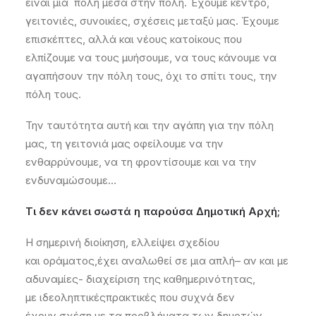
είναι μια πόλη μέσα στη
ν
πόλη. Έχουμε κέντρο,
γειτονιές, συνοικίες, σχέσεις μεταξύ μας. Έχουμε
επισκέπτες, αλλά και νέους κατοίκους που
ελπίζουμε να τους μυήσουμε, να τους κάνουμε να
αγαπήσουν τη
ν
πόλη τους, όχι το σπίτι τους, την
πόλη τους.
Την ταυτότητα αυτή και την αγάπη για την πόλη
μας, τη γειτονιά μας οφείλουμε να την
ενθαρρύνουμε, να τη φροντίσουμε και να την
ενδυναμώσουμε…
Τ
ι
δεν κάνει σωστά η παρούσα Δημοτική Αρχή
;
Η σημερινή διοίκηση
,
ελλείψει
σχεδίου
και
οράματος
,
έχει αναλωθεί σε μια απλή
– αν και με
αδυναμίες-
διαχείριση
της καθημερινότητας
,
με
ιδεοληπτικ
ές
πρακτι
κ
ές
που
συχνά δεν
έχουν
σχέση με τα προβλήματα
των δημοτώ
ν.