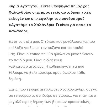
Κυρία Αγαπητού, είστε υποψήφια Δήμαρχος
Χαλανδρίου στις προσεχείς αυτοδιοικητικές
εκλογές ως επικεφαλής του συνδυασμού
«Αγαπάμε το Χαλάνδρι».
Τι είναι για εσάς το
Χαλάνδρι
;
Είναι το σπίτι μου.
Ο
τόπο
ς
που
μεγάλωσα και που
επέλεξα να ζω με τον σύζυγο και τα παιδιά
μας.
Eίναι
ο τόπος που θα ήθελα να μεγαλώσουν
τα παιδιά μου. Είναι η ζωή και η
καθημερινότητ
ά
μου.
Η
καθημερινότητ
α
που
θέλουμε να βελτιώσουμε προς όφελος κάθε
δημότη.
Εμείς, που έχουμε μεγαλώσει στο Χαλάνδρι, συχνά
αστειευόμαστε ότι ζούμε σε χωριό… γιατί αν και ο
μεγαλύτερος δήμος των βορείων προαστείων,